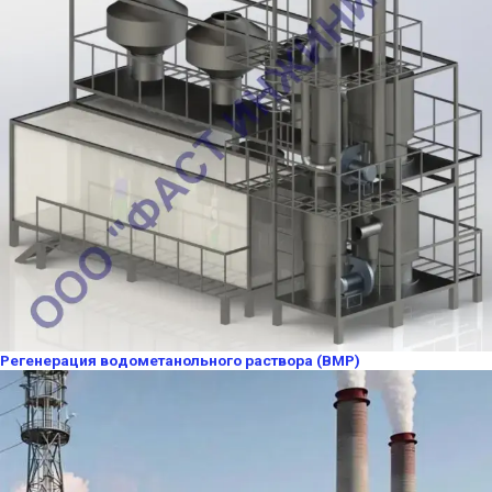
Регенерация водометанольного раствора (ВМР)