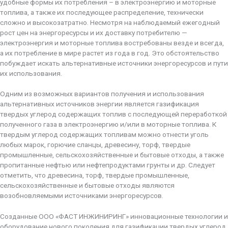
удобные формы их потребления – в электроэнергию и моторные
топлива, а также их последующее распределение, технически
сложно и высокозатратно. Несмотря на наблюдаемый ежегодный
рост цен на энергоресурсы и их доставку потребителю —
электроэнергия и моторные топлива востребованы везде и всегда,
а их потребление в мире растет из года в год. Это обстоятельство
побуждает искать альтернативные источники энергоресурсов и пути
их использования.
Одним из возможных вариантов получения и использования
альтернативных источников энергии является газификация
твердых углерод содержащих топлив с последующей переработкой
полученного газа в электроэнергию и/или в моторные топлива. К
твердым углерод содержащих топливам можно отнести уголь
любых марок, горючие сланцы, древесину, торф, твердые
промышленные, сельскохозяйственные и бытовые отходы, а также
пропитанные нефтью или нефтепродуктами грунты и др. Следует
отметить, что древесина, торф, твердые промышленные,
сельскохозяйственные и бытовые отходы являются
возобновляемыми источниками энергоресурсов.
Созданные ООО «ФАСТ ИНЖИНИРИНГ» инновационные технологии и
оборудование нового поколения для газификации твердых углерод